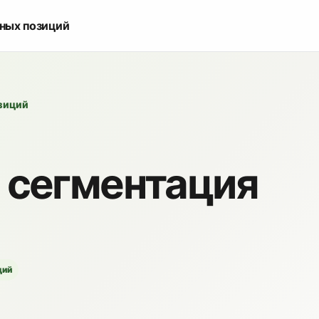
ьных позиций
озиций
 сегментация
ций