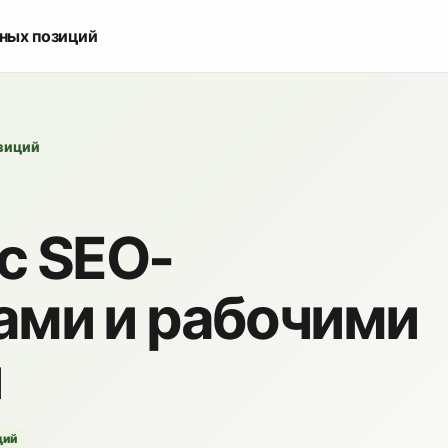
ьных позиций
озиций
с SEO-
ами и рабочими
и
ций