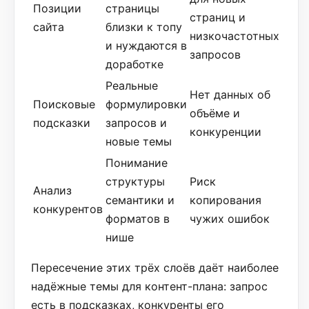
Позиции
страницы
страниц и
сайта
близки к топу
низкочастотных
и нуждаются в
запросов
доработке
Реальные
Нет данных об
Поисковые
формулировки
объёме и
подсказки
запросов и
конкуренции
новые темы
Понимание
структуры
Риск
Анализ
семантики и
копирования
конкурентов
форматов в
чужих ошибок
нише
Пересечение этих трёх слоёв даёт наиболее
надёжные темы для контент-плана: запрос
есть в подсказках, конкуренты его