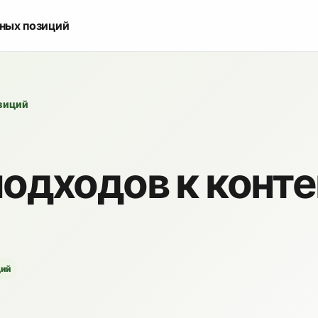
ьных позиций
озиций
одходов к конте
ций