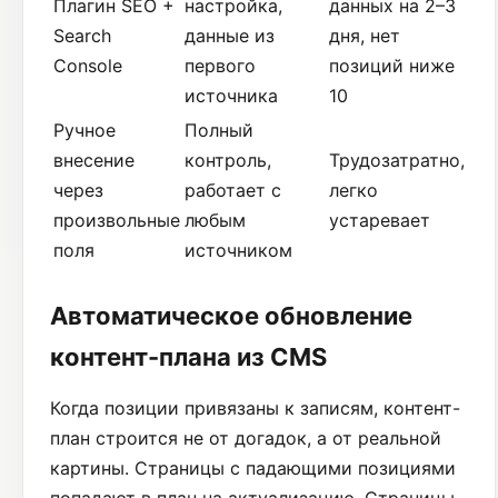
Плагин SEO +
настройка,
данных на 2–3
Search
данные из
дня, нет
Console
первого
позиций ниже
источника
10
Ручное
Полный
внесение
контроль,
Трудозатратно,
через
работает с
легко
произвольные
любым
устаревает
поля
источником
Автоматическое обновление
контент-плана из CMS
Когда позиции привязаны к записям, контент-
план строится не от догадок, а от реальной
картины. Страницы с падающими позициями